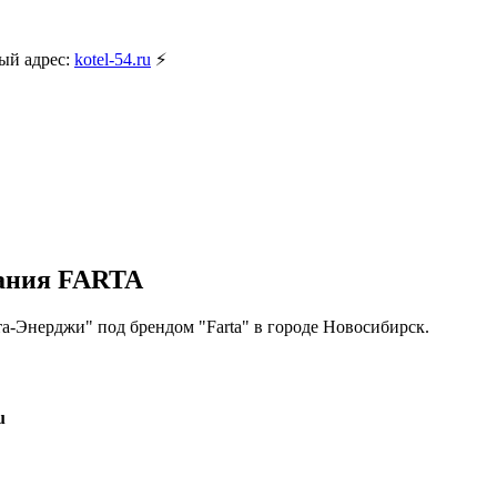
ый адрес:
kotel-54.ru
⚡
вания FARTA
та-Энерджи" под брендом "Farta" в городе Новосибирск.
u